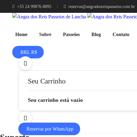
+55 24 99876-8895
reservas@angradosreispasseios.com.br
Home
Sobre
Passeios
Blog
Contato
BRL R$
Seu Carrinho
Seu carrinho está vazio
Reservar por WhatsApp